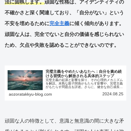
法に固執します。
頑固な性格は、アイデンティティの
不確かさと深く関連しており、「自分がない」という
不安を埋めるために
完全主義
に傾く傾向があります。
頑固な人は、完全でないと自分の価値を感じられない
ため、欠点や失敗を認めることができないのです。
完璧主義をやめたいあなたへ：自分を責め続
ける習慣から解放される具体的ステップ
完璧主義の起源と影響を探り、その心理的メカニズム
を解説。未熟な親子関係がもたらす影響や、完璧主義
がもたらす問題点を詳述。さらに、健全な自己成長へ
の道筋を示し、ありのままの自分を受け入れる重要性
2024.08.25
aozoratakkyu-blog.com
を強調。セルフコンパッションの実践や、バランスの
取れた目標設定など、完璧主義からの解放と真の自己
成長を目指すための具体的な方策を提案しています。
頑固な人の特徴として、意識と無意識の間に大きな矛