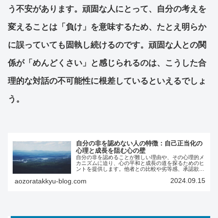
う不安があります。頑固な人にとって、自分の考えを
変えることは「負け」を意味するため、たとえ明らか
に誤っていても固執し続けるのです。頑固な人との関
係が「めんどくさい」と感じられるのは、こうした合
理的な対話の不可能性に根差しているといえるでしょ
う。
自分の非を認めない人の特徴：自己正当化の
心理と成長を阻む心の壁
自分の非を認めることが難しい理由や、その心理的メ
カニズムに迫り、心の平和と成長の道を探るためのヒ
ントを提供します。他者との比較や劣等感、承認欲求
にとらわれず、自分を素直に見つめ、建設的に改善す
2024.09.15
aozoratakkyu-blog.com
る姿勢を学びましょう。この記事は、自己成長と健全
な人間関係を築くための具体的な方法と洞察を提供し
ます。