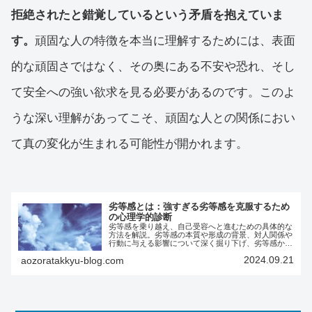
拒絶されたと錯覚しているという矛盾を抱えていま
す。
頑固な人の特徴を本当に理解するためには、表面
的な頑固さではなく、その奥にある不安や恐れ、そし
て安全への強い欲求を見る必要があるのです。このよ
うな深い理解があってこそ、頑固な人との関係におい
て真の変化が生まれる可能性が開かれます。
劣等感とは：強すぎる劣等感を克服するため
の心理学的診断
劣等感を乗り越え、自己受容へと進むための具体的な
方法を解説。劣等感の本質や形成の背景、対人関係や
行動に与える影響について深く掘り下げ、劣等感から
解放されるためのステップを紹介します。自己理解を
2024.09.21
aozoratakkyu-blog.com
深め、健全な人間関係を築くためのヒントを得られる
記事です。