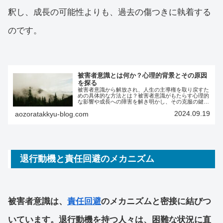
釈し、成長の可能性よりも、過去の傷つきに執着する
のです。
被害者意識とは何か？心理的背景とその原因
を探る
被害者意識から解放され、人生の主導権を取り戻すた
めの具体的な方法とは？被害者意識がもたらす心理的
な影響や成長への障害を解き明かし、その克服の鍵を
探ります。自己成長と健康的な人間関係を築くため
2024.09.19
aozoratakkyu-blog.com
に、真の自由と自信を手に入れる方法を学びましょ
う。
退行動機と責任回避のメカニズム
被害者意識は、
責任回避
のメカニズムと密接に結びつ
いています。退行動機を持つ人々は、困難な状況に直