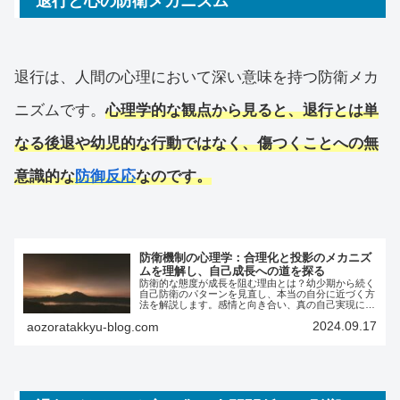
退行と心の防衛メカニズム
退行は、人間の心理において深い意味を持つ防衛メカ
ニズムです。
心理学的な観点から見ると、退行とは単
なる後退や幼児的な行動ではなく、傷つくことへの無
意識的な
防御反応
なのです。
防衛機制の心理学：合理化と投影のメカニズ
ムを理解し、自己成長への道を探る
防衛的な態度が成長を阻む理由とは？幼少期から続く
自己防衛のパターンを見直し、本当の自分に近づく方
法を解説します。感情と向き合い、真の自己実現に踏
み出すためのヒントが満載です。
2024.09.17
aozoratakkyu-blog.com