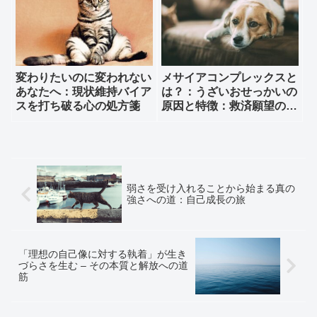
変わりたいのに変われない
メサイアコンプレックスと
あなたへ：現状維持バイア
は？：うざいおせっかいの
スを打ち破る心の処方箋
原因と特徴：救済願望の裏
に潜む支配欲
弱さを受け入れることから始まる真の
強さへの道：自己成長の旅
「理想の自己像に対する執着」が生き
づらさを生む – その本質と解放への道
筋