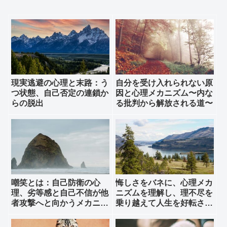
現実逃避の心理と末路：う
自分を受け入れられない原
つ状態、自己否定の連鎖か
因と心理メカニズム〜内な
らの脱出
る批判から解放される道〜
嘲笑とは：自己防衛の心
悔しさをバネに、心理メカ
理、劣等感と自己不信が他
ニズムを理解し、理不尽を
者攻撃へと向かうメカニズ
乗り越えて人生を好転させ
ム
る