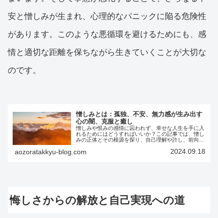
安と憎しみが生まれ、心理的なパニックに陥る危険性
があります。このような悪循環を避けるためにも、感
情と適切な距離を保ちながら生きていくことが大切な
のです。
憎しみとは：孤独、不安、無力感が生み出す
心の闇、克服と癒し
憎しみや恨みの感情に囚われず、幸せな人生を手に入
れるためにはどうすればいいか？この記事では、憎し
みの正体とその根源を探り、自己理解や許し、前向き
な心の在り方を通じて感情を乗り越えるためのステッ
2024.09.18
aozoratakkyu-blog.com
プを解説します。心の平穏と充実した人生への第一歩
を踏み出しましょう。
悔しさからの解放と自己実現への道