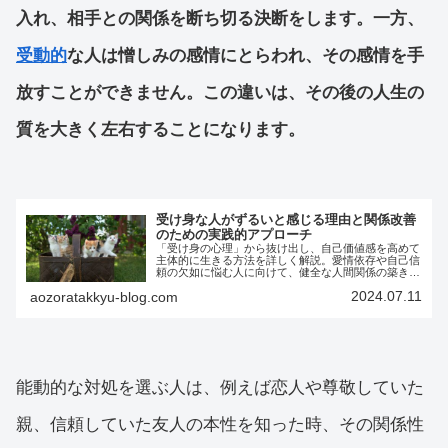
入れ、相手との関係を断ち切る決断をします。一方、
受動的
な人は憎しみの感情にとらわれ、その感情を手
放すことができません。この違いは、その後の人生の
質を大きく左右することになります。
受け身な人がずるいと感じる理由と関係改善
のための実践的アプローチ
「受け身の心理」から抜け出し、自己価値感を高めて
主体的に生きる方法を詳しく解説。愛情依存や自己信
頼の欠如に悩む人に向けて、健全な人間関係の築き方
や自己成長のヒントを提供します。
2024.07.11
aozoratakkyu-blog.com
能動的な対処を選ぶ人は、例えば恋人や尊敬していた
親、信頼していた友人の本性を知った時、その関係性