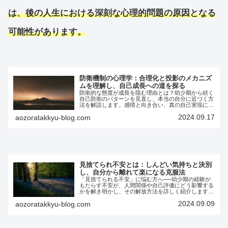
は、後の人生における深刻な心理的問題の原因となる
可能性があります。
防衛機制の心理学：合理化と投影のメカニズ
ムを理解し、自己成長への道を探る
防衛的な態度が成長を阻む理由とは？幼少期から続く
自己防衛のパターンを見直し、本当の自分に近づく方
法を解説します。感情と向き合い、真の自己実現に踏
み出すためのヒントが満載です。
2024.09.17
aozoratakkyu-blog.com
見捨てられ不安とは：しんどい気持ちと決別
し、自分から離れて楽になる克服法
「見捨てられる不安」に悩む方へ──幼少期の経験が
もたらす不安が、人間関係や自己評価にどう影響する
かを解き明かし、その解放方法を詳しく紹介します。
この記事では、過去のトラウマから解放され、健全な
2024.09.09
aozoratakkyu-blog.com
関係を築くための実践的なアプローチをお伝えしま
す。自由で充実した人生を取り戻すための第一歩を、
ぜひご一緒に踏み出しましょう。