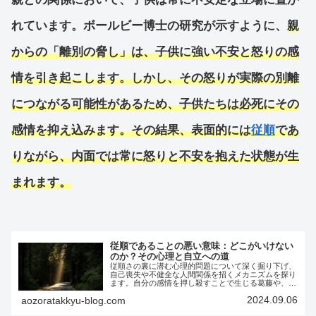
れています。ボールビー博士の研究が示すように、
親
からの「離別の脅し」は、子供に強い不安と怒りの感
情を引き起こします。しかし、その怒りが実際の別離
につながる可能性があるため、子供たちは必死にその
感情を抑え込みます。その結果、表面的には
従順
であ
りながら、内面では常に
怒りと不安
を抱えた状態が生
まれます。
従順であることの悪い意味：どこがいけない
のか？その心理と自立への道
従順さの裏に潜む心理的問題について深く掘り下げ、
自己喪失や不健全な人間関係を招くメカニズムを探り
ます。自分の感情を押し殺すことで生じる葛藤や、真
の自己実現を妨げる要因を明らかにし、自己理解と健
2024.09.06
aozoratakkyu-blog.com
全な関係構築の方法を提案します。自分を取り戻し、
充実した人生を送るためのヒントを見つける旅へ出ま