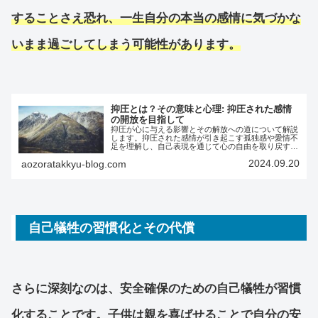
することさえ恐れ、一生自分の本当の感情に気づかな
いまま過ごしてしまう可能性があります。
抑圧とは？その意味と心理: 抑圧された感情
の開放を目指して
抑圧が心に与える影響とその解放への道について解説
します。抑圧された感情が引き起こす孤独感や愛情不
足を理解し、自己表現を通じて心の自由を取り戻す方
法を探ります。抑圧を解消し、真の自己を実現するた
2024.09.20
aozoratakkyu-blog.com
めのヒントを提供します。
自己犠牲の習慣化とその代償
さらに深刻なのは、安全確保のための自己犠牲が習慣
化することです。子供は親を喜ばせることで自分の安