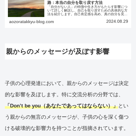
路：本当の自分を取り戻す方法
「自分がない人」の特徴や生き方がもたらす影響につ
いて詳しく解説し、自己を取り戻すための具体的な方
法を紹介します。自己肯定感を高め、真の自分を見つ
けるためのヒントが満載。自分らしく生きるための第
2024.08.29
aozoratakkyu-blog.com
一歩を踏み出しましょう。
親からのメッセージが及ぼす影響
子供の心理発達において、親からのメッセージは決定
的な影響を及ぼします。特に交流分析の分野では、
「Don’t be you（あなたであってはならない）」
とい
う親からの無言のメッセージが、子供の心を深く傷つ
ける破壊的な影響力を持つことが指摘されています。